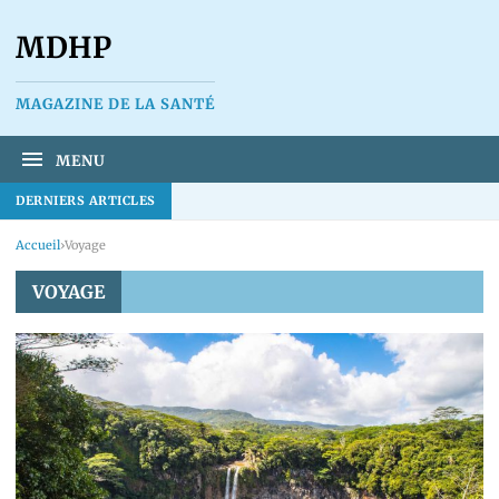
MDHP
MAGAZINE DE LA SANTÉ
MENU
DERNIERS ARTICLES
Accueil
›
Voyage
VOYAGE