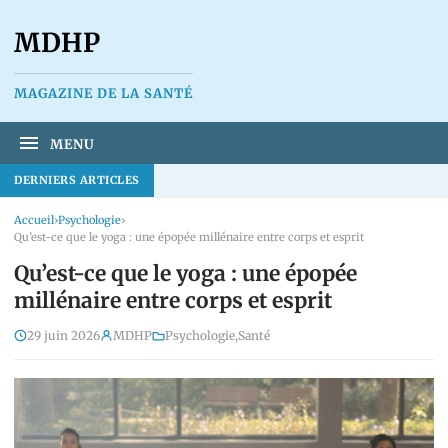
MDHP
MAGAZINE DE LA SANTÉ
MENU
DERNIERS ARTICLES
Accueil
›
Psychologie
›
Qu’est-ce que le yoga : une épopée millénaire entre corps et esprit
Qu’est-ce que le yoga : une épopée
millénaire entre corps et esprit
29 juin 2026
MDHP
Psychologie
,
Santé