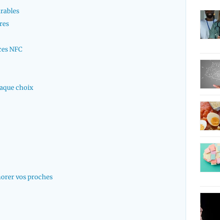
rables
res
ces NFC
haque choix
norer vos proches