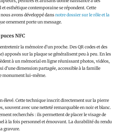
ulpteurs, peintres et artisans donne naissance à des
el et esthétique contemporaine se répondent. Cette
ue nous avons développé dans
notre dossier sur le rôle et la
que ornement porte un message.
t puces NFC
entretenir la mémoire d’un proche. Des QR codes et des
apposés sur la plaque se généralisent peu à peu. En les
cèdent à un mémorial en ligne réunissant photos, vidéos,
nsi d’une dimension partagée, accessible à la famille
 le monument lui-même.
n élevé. Cette technique inscrit directement sur la pierre
s, souvent avec une netteté remarquable en noir et blanc.
ement recherchés : ils permettent de placer le visage de
suel à la fois personnel et émouvant. La durabilité du rendu
 la gravure.