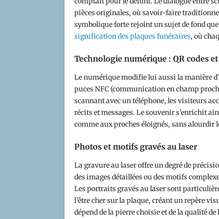
comptait pour le défunt. Le dialogue entre sc
pièces originales, où savoir-faire traditionn
symbolique forte rejoint un sujet de fond q
signification des plaques funéraires
, où cha
Technologie numérique : QR codes e
Le numérique modifie lui aussi la manière d’
puces NFC (communication en champ proche) 
scannant avec un téléphone, les visiteurs ac
récits et messages. Le souvenir s’enrichit ai
comme aux proches éloignés, sans alourdir
Photos et motifs gravés au laser
La gravure au laser offre un degré de précisio
des images détaillées ou des motifs complexe
Les portraits gravés au laser sont particulièr
l’être cher sur la plaque, créant un repère vi
dépend de la pierre choisie et de la qualité de