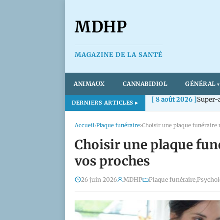
MDHP
MAGAZINE DE LA SANTÉ
ANIMAUX
CANNABIDIOL
GÉNÉRAL
[ 8 août 2026 ]
Super-a
DERNIERS ARTICLES
Accueil
›
Plaque funéraire
›
Choisir une plaque funéraire
Choisir une plaque fu
vos proches
26 juin 2026
MDHP
Plaque funéraire
,
Psychol