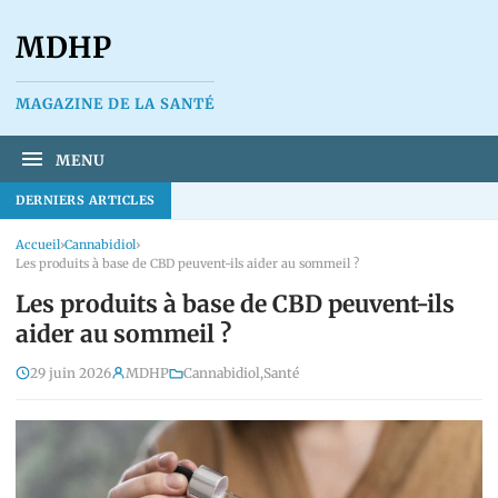
MDHP
MAGAZINE DE LA SANTÉ
MENU
DERNIERS ARTICLES
Accueil
›
Cannabidiol
›
Les produits à base de CBD peuvent-ils aider au sommeil ?
Les produits à base de CBD peuvent-ils
aider au sommeil ?
29 juin 2026
MDHP
Cannabidiol
,
Santé