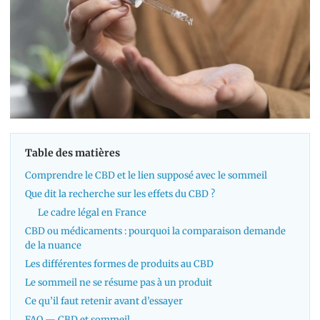
Table des matières
Comprendre le CBD et le lien supposé avec le sommeil
Que dit la recherche sur les effets du CBD ?
Le cadre légal en France
CBD ou médicaments : pourquoi la comparaison demande
de la nuance
Les différentes formes de produits au CBD
Le sommeil ne se résume pas à un produit
Ce qu’il faut retenir avant d’essayer
FAQ — CBD et sommeil